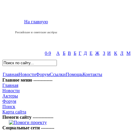
На главную
Российские и советские актёры
0-9
А
Б
В
Б
Г
Д
Е
Ж
З
И
К
Л
М
Главная
Новости
Форум
Ссылки
Помощь
Контакты
Главное меню -------------
Главная
Новости
Актеры
Форум
Поиск
Карта сайта
Помоги сайту --------------
Социальные сети ---------