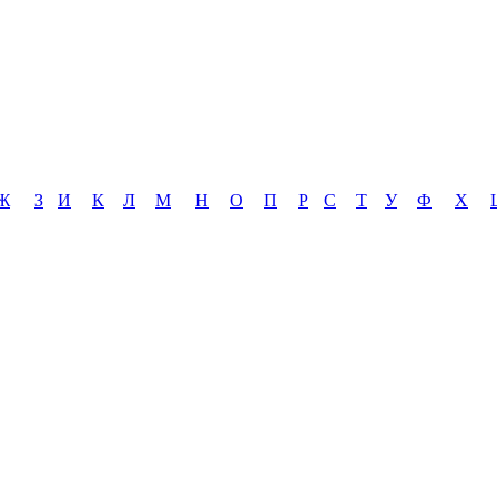
Ж
З
И
К
Л
М
Н
О
П
Р
С
Т
У
Ф
Х