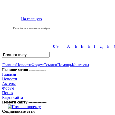
На главную
Российские и советские актёры
0-9
А
Б
В
Б
Г
Д
Е
Главная
Новости
Форум
Ссылки
Помощь
Контакты
Главное меню -------------
Главная
Новости
Актеры
Форум
Поиск
Карта сайта
Помоги сайту --------------
Социальные сети ---------