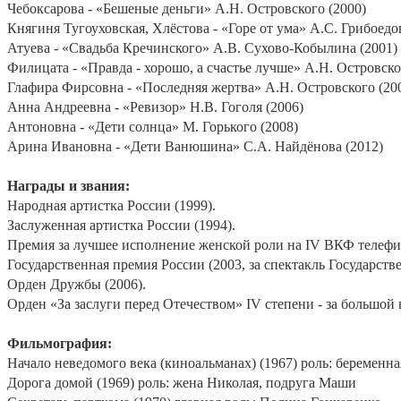
Чебоксарова - «Бешеные деньги» А.Н. Островского (2000)
Княгиня Тугоуховская, Хлёстова - «Горе от ума» А.С. Грибоедо
Атуева - «Свадьба Кречинского» А.В. Сухово-Кобылина (2001)
Филицата - «Правда - хорошо, а счастье лучше» А.Н. Островско
Глафира Фирсовна - «Последняя жертва» А.Н. Островского (20
Анна Андреевна - «Ревизор» Н.В. Гоголя (2006)
Антоновна - «Дети солнца» М. Горького (2008)
Арина Ивановна - «Дети Ванюшина» С.А. Найдёнова (2012)
Награды и звания:
Народная артистка России (1999).
Заслуженная артистка России (1994).
Премия за лучшее исполнение женской роли на
IV
ВКФ телефиль
Государственная премия России (2003, за спектакль Государств
Орден Дружбы (2006).
Орден «За заслуги перед Отечеством»
IV
степени - за большой 
Фильмография:
Начало неведомого века (киноальманах) (1967) роль: беременная
Дорога домой (1969) роль: жена Николая, подруга Маши