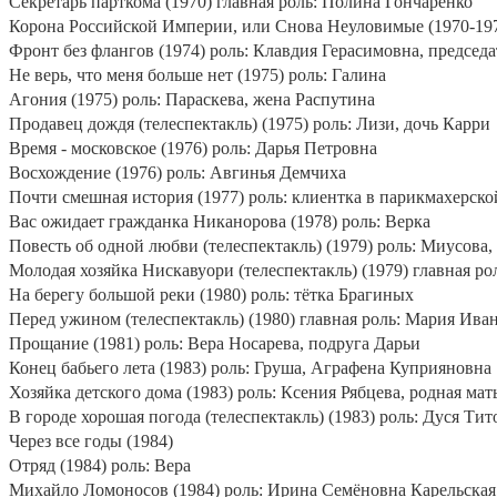
Секретарь парткома (1970) главная роль: Полина Гончаренко
Корона Российской Империи, или Снова Неуловимые (1970-197
Фронт без флангов (1974) роль: Клавдия Герасимовна, председа
Не верь, что меня больше нет (1975) роль: Галина
Агония (1975) роль: Параскева, жена Распутина
Продавец дождя (телеспектакль) (1975) роль: Лизи, дочь Карри
Время - московское (1976) роль: Дарья Петровна
Восхождение (1976) роль: Авгинья Демчиха
Почти смешная история (1977) роль: клиентка в парикмахерско
Вас ожидает гражданка Никанорова (1978) роль: Верка
Повесть об одной любви (телеспектакль) (1979) роль: Миусова
Молодая хозяйка Нискавуори (телеспектакль) (1979) главная ро
На берегу большой реки (1980) роль: тётка Брагиных
Перед ужином (телеспектакль) (1980) главная роль: Мария Ива
Прощание (1981) роль: Вера Носарева, подруга Дарьи
Конец бабьего лета (1983) роль: Груша, Аграфена Куприяновна
Хозяйка детского дома (1983) роль: Ксения Рябцева, родная мат
В городе хорошая погода (телеспектакль) (1983) роль: Дуся Ти
Через все годы (1984)
Отряд (1984) роль: Вера
Михайло Ломоносов (1984) роль: Ирина Семёновна Карельская,