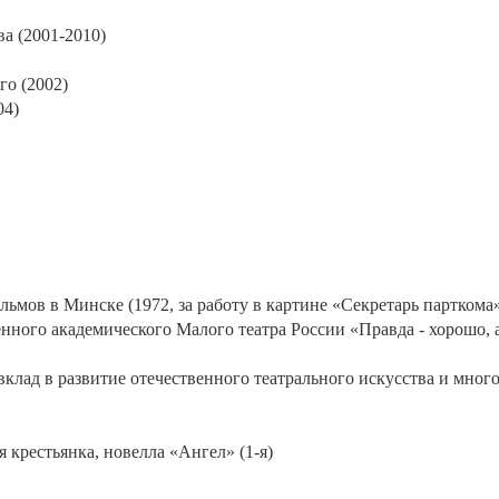
ва (2001-2010)
го (2002)
04)
мов в Минске (1972, за работу в картине «Секретарь парткома»
енного академического Малого театра России «Правда - хорошо, а
вклад в развитие отечественного театрального искусства и мног
 крестьянка, новелла «Ангел» (1-я)