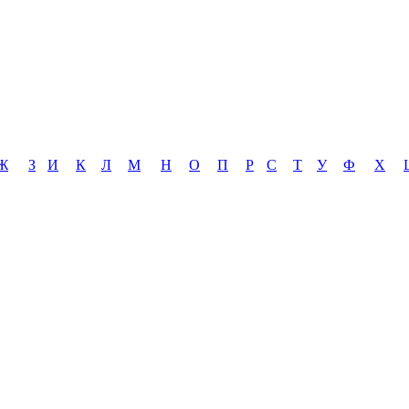
Ж
З
И
К
Л
М
Н
О
П
Р
С
Т
У
Ф
Х