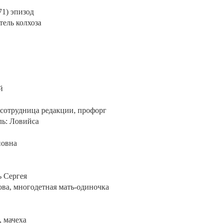
1) эпизод
тель колхоза
й
, сотрудница редакции, профорг
ль: Ловийса
новна
ь Сергея
това, многодетная мать-одиночка
 мачеха