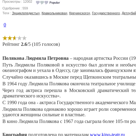
Просмотры : 12002
Одобрение : 559
Теги :
Энциклопедисты»
,
Крамольникова»
,
Кречинского»
,
Государственного
,
Детоуби
0
Рейтинг
2.6
/5 (105 голосов)
Полякова Людмила Петровна
– народная артистка России (199
Путь Людмилы Поляковой в искусство был долгим и необычны
океанографом и уехала в Одессу, где занималась французским 
Случайно оказавшись в Москве перед Щепкинским театральным
В 1964 году Людмила Полякова окончила театральное училище 
Через год актриса перешла в Московский драматический те
драматического искусства».
С 1990 года она - актриса Государственного академического Ма
Людмила Полякова одинаково хорошо играет роли современного
удаются женщины сильные и властные.
В кино Людмила Полякова с 1967 года сыграла более 105-ти ро
Биография
подготовлена по материалам
www.kino-teatr.ru