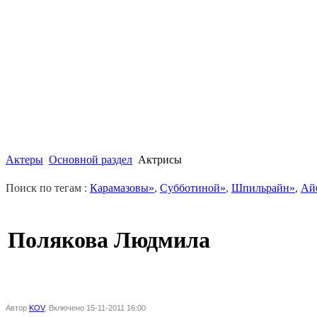
Актеры
Основной раздел
Актрисы
Поиск по тегам :
Карамазовы»
,
Субботиной»
,
Шпильрайн»
,
Ай
Полякова Людмила
Автор
KOV
, Включено 15-11-2011 16:00