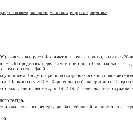
йца»
,
Отечеством»
,
Гончаренко
,
Железнова»
,
Недоросль»
,
искусства»
,
9), советская и российская актриса театра и кино, родилась 28 я
м. Она родилась перед самой войной, и большая часть её де
языком и стенографией.
 училищем, Людмила решила попробовать свои силы в актёрском
им. Щепкина (курс В.И. Коршунова) и была принята в Театр на
атр им. Станиславского, в 1982-1987 годы актриса служила в
лого театра.
 и классического репертуара. За грубоватой внешностью её геро
лей.