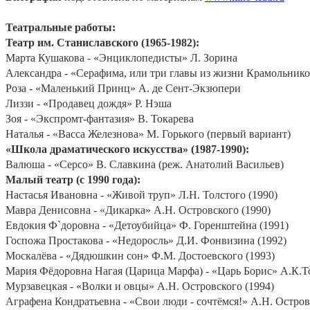
Театральные работы:
Театр им. Станиславского (1965-1982):
Марта Кушакова - «Энциклопедисты» Л. Зорина
Александра - «Серафима, или три главы из жизни Крамольнико
Роза - «Маленький Принц» А. де Сент-Экзюпери
Лиззи - «Продавец дождя» Р. Нэша
Зоя - «Экспромт-фантазия» В. Токарева
Наталья - «Васса Железнова» М. Горького (первый вариант)
«Школа драматического искусства» (1987-1990):
Валюша - «Серсо» В. Славкина (реж. Анатолий Васильев)
Малый театр (с 1990 года):
Настасья Ивановна - «Живой труп» Л.Н. Толстого (1990)
Мавра Денисовна - «Дикарка» А.Н. Островского (1990)
Евдокия Ф`доровна - «Детоубийца» Ф. Горенштейна (1991)
Госпожа Простакова - «Недоросль» Д.И. Фонвизина (1992)
Москалёва - «Дядюшкин сон» Ф.М. Достоевского (1993)
Мария Фёдоровна Нагая (Царица Марфа) - «Царь Борис» А.К.То
Мурзавецкая - «Волки и овцы» А.Н. Островского (1994)
Аграфена Кондратьевна - «Свои люди - сочтёмся!» А.Н. Остров