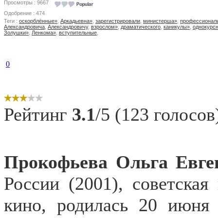
Просмотры : 9667
Одобрение : 474
Теги :
оскорблённые»
,
Аркадьевна»
,
зарегистрировали
,
министерша»
,
профессионал
Александровича
,
Александровичу
,
взрослом»
,
драматического
,
каникулы»
,
однокурс
Золушки»
,
Ленкома»
,
вступительные
,
0
Рейтинг
3.1
/5 (123 голосов
Прокофьева Ольга
Евге
России (2001), советская
кино, родилась 20 июня