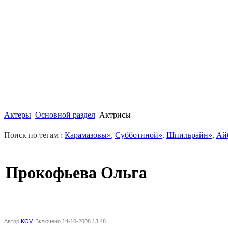
Актеры
Основной раздел
Актрисы
Поиск по тегам :
Карамазовы»
,
Субботиной»
,
Шпильрайн»
,
Ай
Прокофьева Ольга
Автор
KOV
, Включено 14-10-2008 13:48