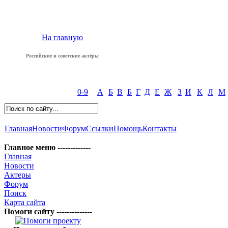
На главную
Российские и советские актёры
0-9
А
Б
В
Б
Г
Д
Е
Ж
З
И
К
Л
М
Главная
Новости
Форум
Ссылки
Помощь
Контакты
Главное меню -------------
Главная
Новости
Актеры
Форум
Поиск
Карта сайта
Помоги сайту --------------