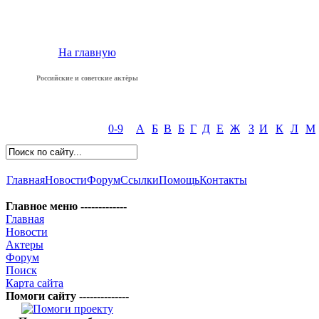
На главную
Российские и советские актёры
0-9
А
Б
В
Б
Г
Д
Е
Ж
З
И
К
Л
М
Главная
Новости
Форум
Ссылки
Помощь
Контакты
Главное меню -------------
Главная
Новости
Актеры
Форум
Поиск
Карта сайта
Помоги сайту --------------