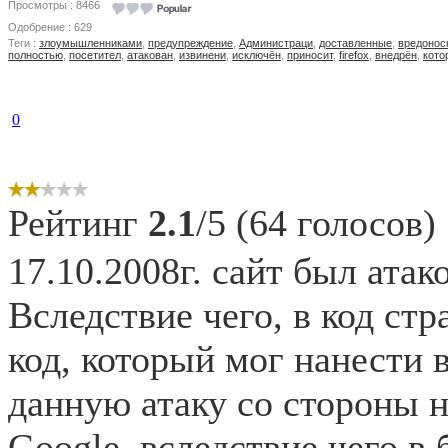
Просмотры : 8466
Одобрение : 629
Теги :
злоумышленниками
,
предупреждение
,
Администраци
,
доставленные
,
вредонос
полностью
,
посетител
,
атакован
,
извинени
,
исключён
,
приносит
,
firefox
,
внедрён
,
кото
0
Рейтинг
2.1
/5 (64 голосов)
17.10.2008г. сайт был ата
Вследствие чего, в код ст
код, который мог нанести
данную атаку со стороны н
Google, вследствие чего в 