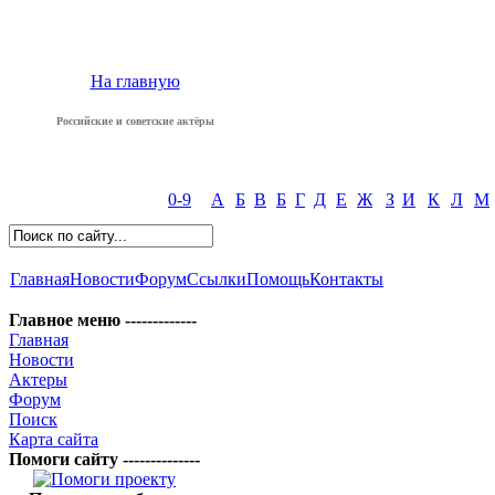
На главную
Российские и советские актёры
0-9
А
Б
В
Б
Г
Д
Е
Ж
З
И
К
Л
М
Главная
Новости
Форум
Ссылки
Помощь
Контакты
Главное меню -------------
Главная
Новости
Актеры
Форум
Поиск
Карта сайта
Помоги сайту --------------