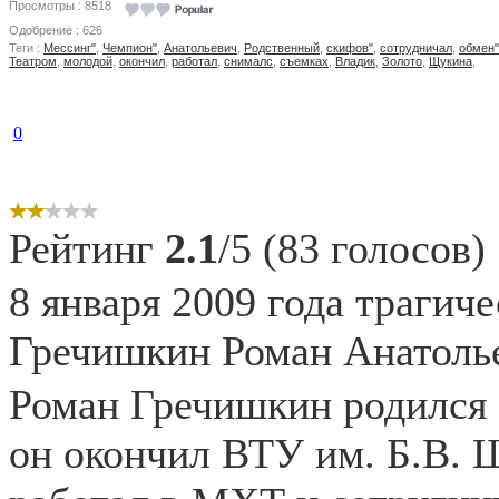
Просмотры : 8518
Одобрение : 626
Теги :
Мессинг"
,
Чемпион"
,
Анатольевич
,
Родственный
,
скифов"
,
сотрудничал
,
обмен"
Театром
,
молодой
,
окончил
,
работал
,
снималс
,
съемках
,
Владик
,
Золото
,
Щукина
,
0
Рейтинг
2.1
/5 (83 голосов)
8 января 2009 года трагич
Гречишкин Роман Анатоль
Роман Гречишкин родился 8
он окончил ВТУ им. Б.В. Щ