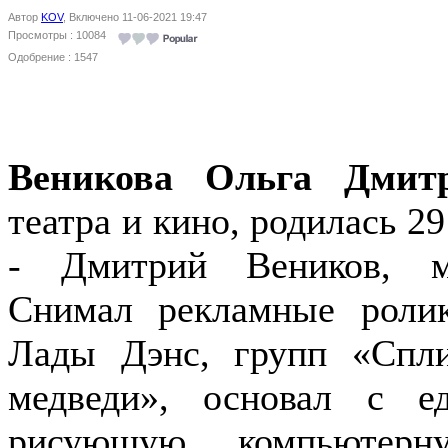
Автор
KOV
, Включено 11-06-2021 19:47
Просмотры : 10084
Одобрение : 1547
Веникова Ольга Дмит
театра и кино, родилась 2
- Дмитрий Веников, м
Снимал рекламные роли
Лады Дэнс, групп «Спл
медведи», основал с е
рисующую компьютер