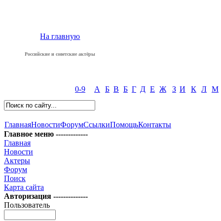
На главную
Российские и советские актёры
0-9
А
Б
В
Б
Г
Д
Е
Ж
З
И
К
Л
М
Главная
Новости
Форум
Ссылки
Помощь
Контакты
Главное меню -------------
Главная
Новости
Актеры
Форум
Поиск
Карта сайта
Авторизация --------------
Пользователь