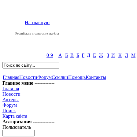
На главную
Российские и советские актёры
0-9
А
Б
В
Б
Г
Д
Е
Ж
З
И
К
Л
М
Главная
Новости
Форум
Ссылки
Помощь
Контакты
Главное меню -------------
Главная
Новости
Актеры
Форум
Поиск
Карта сайта
Авторизация --------------
Пользователь