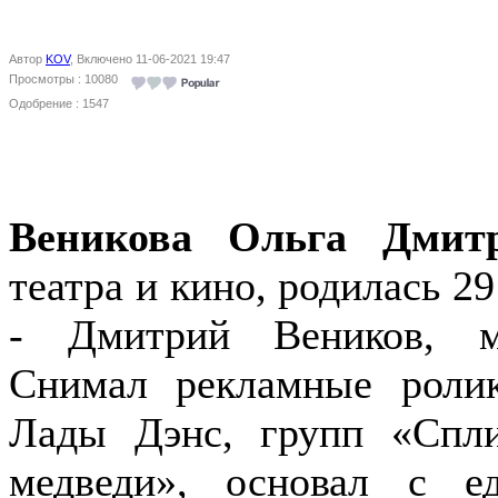
Автор
KOV
, Включено 11-06-2021 19:47
Просмотры : 10080
Одобрение : 1547
Веникова Ольга Дмит
театра и кино, родилась 2
- Дмитрий Веников, м
Снимал рекламные роли
Лады Дэнс, групп «Спл
медведи», основал с е