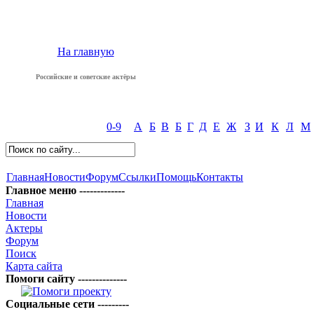
На главную
Российские и советские актёры
0-9
А
Б
В
Б
Г
Д
Е
Ж
З
И
К
Л
М
Главная
Новости
Форум
Ссылки
Помощь
Контакты
Главное меню -------------
Главная
Новости
Актеры
Форум
Поиск
Карта сайта
Помоги сайту --------------
Социальные сети ---------