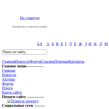
На главную
Российские и советские актёры
0-9
А
Б
В
Б
Г
Д
Е
Ж
З
И
К
Л
М
Главная
Новости
Форум
Ссылки
Помощь
Контакты
Главное меню -------------
Главная
Новости
Актеры
Форум
Поиск
Карта сайта
Помоги сайту --------------
Социальные сети ---------