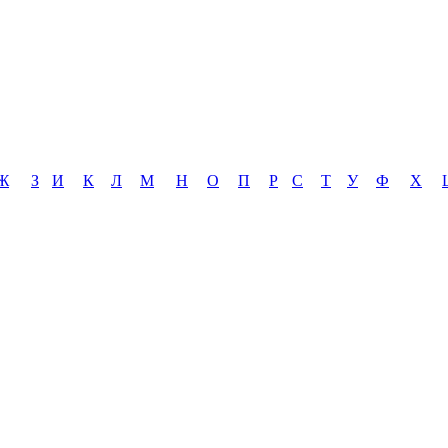
Ж
З
И
К
Л
М
Н
О
П
Р
С
Т
У
Ф
Х