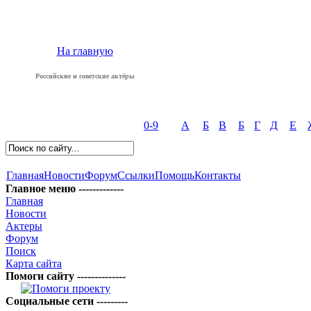
На главную
Российские и советские актёры
0-9
А
Б
В
Б
Г
Д
Е
Главная
Новости
Форум
Ссылки
Помощь
Контакты
Главное меню -------------
Главная
Новости
Актеры
Форум
Поиск
Карта сайта
Помоги сайту --------------
Социальные сети ---------