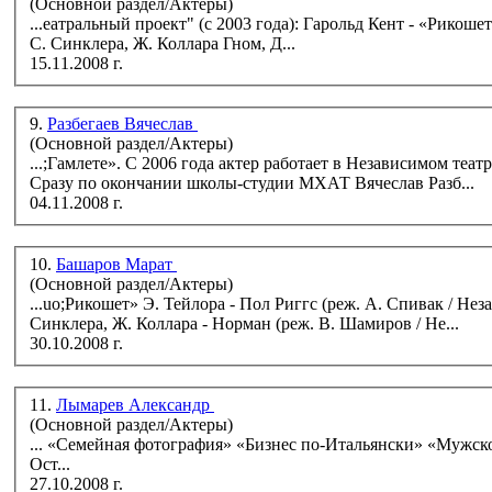
(Основной раздел/Актеры)
...еатральный проект" (с 2003 года): Гарольд Кент - «Рикошет» Э. Тейлора Барри - «Ladies’ Night. Только для женщин» Э. МакКартена,
С. Синклера, Ж. Коллара Гном, Д...
15.11.2008 г.
9.
Разбегаев Вячеслав
(Основной раздел/Актеры)
...;Гамлете». С 2006 года актер работает в Независимом театральном проекте (Барри в спектакле «Ladies nigtht.Только для женщин»).
Сразу по окончании школы-студии МХАТ Вячеслав Разб...
04.11.2008 г.
10.
Башаров Марат
(Основной раздел/Актеры)
...uo;Рикошет» Э. Тейлора - Пол Риггс (реж. А. Спивак / Независимый театральный
Синклера, Ж. Коллара - Норман (реж. В. Шамиров / Не...
30.10.2008 г.
11.
Лымарев Александр
(Основной раздел/Актеры)
... «Семейная фотография» «Бизнес по-Итальянски» «Мужской стриптиз "Ladies Night"» «День палтуса» «Бешеные деньги» А.Н.
Ост...
27.10.2008 г.