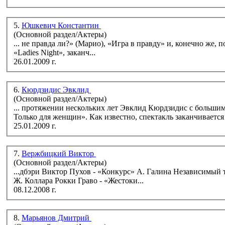
5.
Юшкевич Константин
(Основной раздел/Актеры)
... не правда ли?» (Марио), «Игра в правду» и, конечно же, по з
«Ladies Night», заканч...
26.01.2009 г.
6.
Кюрдзидис Эвклид
(Основной раздел/Актеры)
... протяжении нескольких лет Эвклид Кюрдзидис с большим
Только для женщин». Как известно, спектакль заканчивается 
25.01.2009 г.
7.
Вержбицкий Виктор
(Основной раздел/Актеры)
...дбэри Виктор Пухов - «Конкурс» А. Галина Независимый театральный проект: Берни - «Ladies' night» А. Маккартена, С. Синклера,
Ж. Коллара Рокки Граво - «Жестоки...
08.12.2008 г.
8.
Марьянов Дмитрий