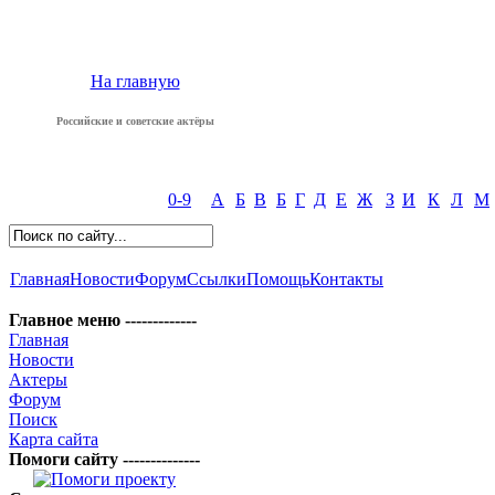
На главную
Российские и советские актёры
0-9
А
Б
В
Б
Г
Д
Е
Ж
З
И
К
Л
М
Главная
Новости
Форум
Ссылки
Помощь
Контакты
Главное меню -------------
Главная
Новости
Актеры
Форум
Поиск
Карта сайта
Помоги сайту --------------