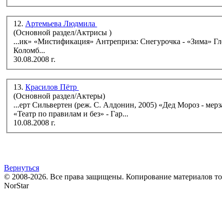
12.
Артемьева Людмила
(Основной раздел/Актрисы )
...ик» «Мистификация» Антреприза: Снегурочка - «Зима» Гленда - «Ladies' Night» Снегурочка - «Зима» (спектакль Е. Гришковца)
Коломб...
30.08.2008 г.
13.
Красилов Пётр
(Основной раздел/Актеры)
...ерт Сильвертен (реж. С. Алдонин, 2005) «Дед Мороз - мерзавец» - Пьер Мартез (2006) «Ladies` Night. Только для женщин» - Норман
«Театр по правилам и без» - Гар...
10.08.2008 г.
Вернуться
© 2008-2026. Все права защищены. Копирование материалов т
NorStar