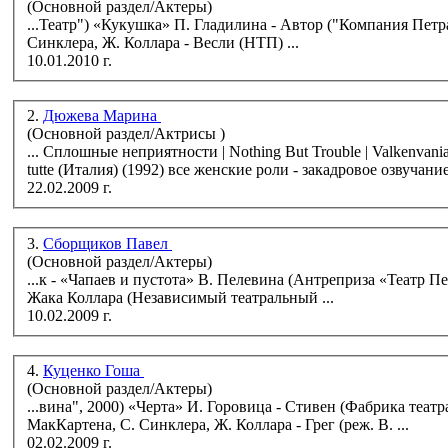
(Основной раздел/Актеры)
...Театр") «Кукушка» П. Гладилина - Автор ("Компания Петра Гладилина") «Ladies Night. Только для женщин» Э. МакКартена, С.
Синклера, Ж. Коллара - Весли (НТП) ...
10.01.2010 г.
2.
Дюжева Марина
(Основной раздел/Актрисы )
... Сплошные неприятности | Nothing But Trouble | Valkenvania (США) (1991) Так поступают все женщины | A
22.02.2009 г.
3.
Сборщиков Павел
(Основной раздел/Актеры)
...к - «Чапаев и пустота» В. Пелевина (Антреприза «Театр Пелевина») Кевин - «Ladies Night» Энтони МакКартена,
Жака Коллара (Независимый театральный ...
10.02.2009 г.
4.
Куценко Гоша
(Основной раздел/Актеры)
...вина", 2000) «Черта» И. Горовица - Стивен (Фабрика театральных событий, 2000) «Ladies Night. Только для женщин» А.
МакКартена, С. Синклера, Ж. Коллара - Грег (реж. В. ...
02.02.2009 г.